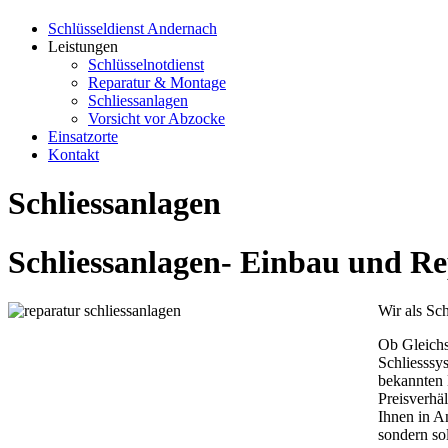
Schlüsseldienst Andernach
Leistungen
Schlüsselnotdienst
Reparatur & Montage
Schliessanlagen
Vorsicht vor Abzocke
Einsatzorte
Kontakt
Schliessanlagen
Schliessanlagen- Einbau und R
Wir als Sc
Ob Gleichs
Schliesssy
bekannten 
Preisverhä
Ihnen in A
sondern so