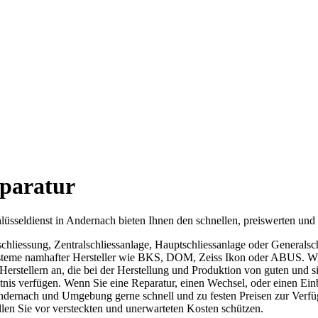
eparatur
hlüsseldienst in Andernach bieten Ihnen den schnellen, preiswerten un
chliessung, Zentralschliessanlage, Hauptschliessanlage oder Generalsch
steme namhafter Hersteller wie BKS, DOM, Zeiss Ikon oder ABUS. Wir
Herstellern an, die bei der Herstellung und Produktion von guten und 
ltnis verfügen. Wenn Sie eine Reparatur, einen Wechsel, oder einen Ein
ndernach und Umgebung gerne schnell und zu festen Preisen zur Verfü
llen Sie vor versteckten und unerwarteten Kosten schützen.